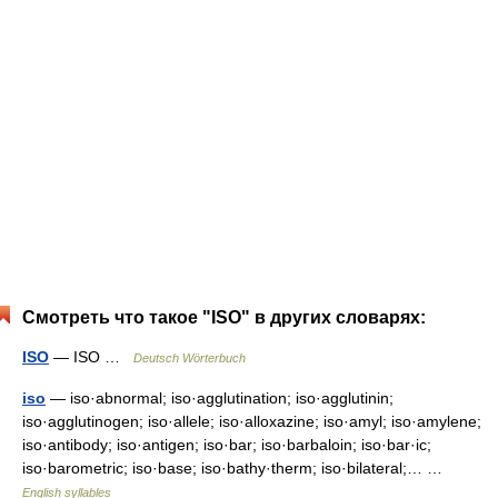
Смотреть что такое "ISO" в других словарях:
ISO
— ISO …
Deutsch Wörterbuch
iso
— iso·abnormal; iso·agglutination; iso·agglutinin;
iso·agglutinogen; iso·allele; iso·alloxazine; iso·amyl; iso·amylene;
iso·antibody; iso·antigen; iso·bar; iso·barbaloin; iso·bar·ic;
iso·barometric; iso·base; iso·bathy·therm; iso·bilateral;… …
English syllables