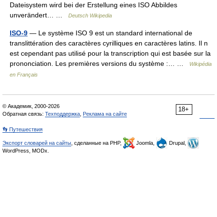
Dateisystem wird bei der Erstellung eines ISO Abbildes
unverändert… …
Deutsch Wikipedia
ISO-9
— Le système ISO 9 est un standard international de
translittération des caractères cyrilliques en caractères latins. Il n
est cependant pas utilisé pour la transcription qui est basée sur la
prononciation. Les premières versions du système :… …
Wikipédia
en Français
© Академик, 2000-2026
18+
Обратная связь:
Техподдержка
,
Реклама на сайте
👣 Путешествия
Экспорт словарей на сайты
, сделанные на PHP,
Joomla,
Drupal,
WordPress, MODx.