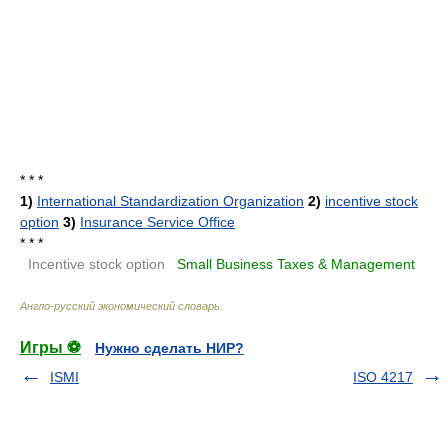
* * *
1)
International Standardization Organization
2)
incentive stock
option
3)
Insurance Service Office
* * *
.
Incentive stock option
.
Small Business Taxes & Management
.
Англо-русский экономический словарь
.
Игры ⚽
Нужно сделать НИР?
ISMI
ISO 4217