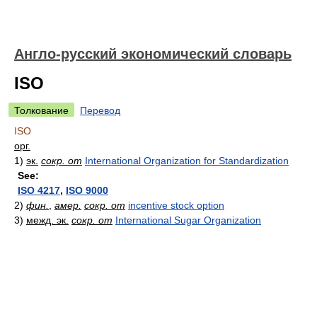
Англо-русский экономический словарь
ISO
Толкование
Перевод
ISO
орг.
1)
эк.
сокр. от
International Organization for Standardization
See:
ISO 4217
,
ISO 9000
2)
фин.
,
амер.
сокр. от
incentive stock option
3)
межд. эк.
сокр. от
International Sugar Organization