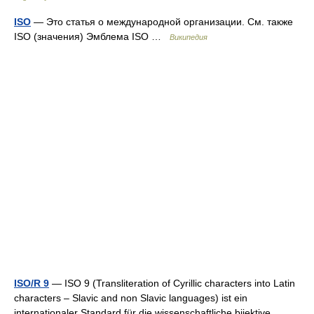
ISO
— Это статья о международной организации. См. также
ISO (значения) Эмблема ISO …
Википедия
ISO/R 9
— ISO 9 (Transliteration of Cyrillic characters into Latin
characters – Slavic and non Slavic languages) ist ein
internationaler Standard für die wissenschaftliche bijektive