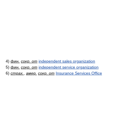
4)
фин.
сокр. от
independent sales organization
5)
фин.
сокр. от
independent service organization
6)
страх.
,
амер.
сокр. от
Insurance Services Office